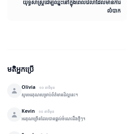
យុទ្ធសាស្ត្រដើម្បីឈ្នះនៅក្នុងពេលវេលាដែលមានការ
លំបាក
មតិអ្នកប្រើ
Olivia
១០ នាទីមុន
សូមអរគុណសម្រាប់ព័ត៌មានដ៏ល្អនេះ។
Kevin
១០ នាទីមុន
អរគុណច្រើនដែលបានផ្តល់ចំណេះដឹងថ្មីៗ។