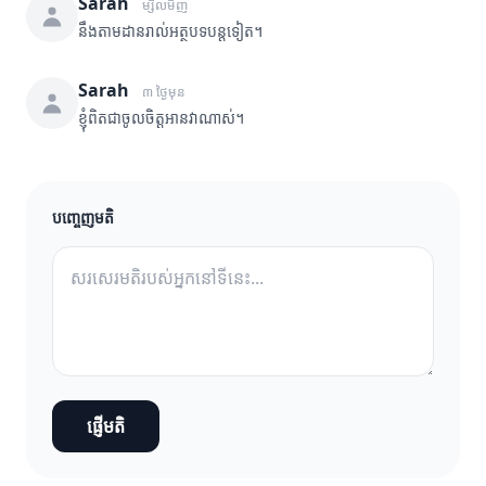
Sarah
ម្សិលមិញ
នឹងតាមដានរាល់អត្ថបទបន្តទៀត។
Sarah
៣ ថ្ងៃមុន
ខ្ញុំពិតជាចូលចិត្តអានវាណាស់។
បញ្ចេញមតិ
ផ្ញើមតិ