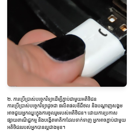
២. ការប្រើប្រាស់បច្ចេកវិទ្យាដើម្បីភ្ជាប់ជាមួយអតិថិជន
ការប្រើប្រាស់បច្ចេកវិទ្យាដូចជា ផលិតផលឌីជីថល និងបណ្ដាញសង្គម
អាចជួយអ្នកឈ្នះក្នុងការចូលរួមរបស់អតិថិជន។ ដោយការប្រកាស
ផ្សាយពាណិជ្ជកម្ម និងបង្កើតមាតិកាដែលទាក់ទាញ អ្នកអាចភ្ជាប់ជាមួយ
អតិថិជនរបស់អ្នកបានល្អជាងមុន។