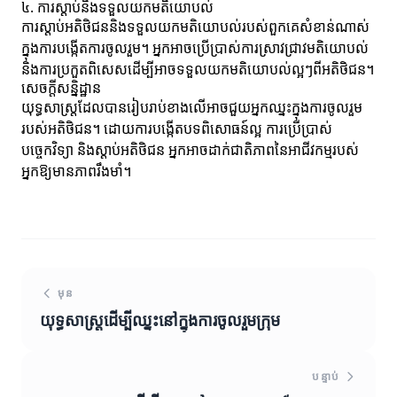
៤. ការស្ដាប់និងទទួលយកមតិយោបល់
ការស្ដាប់អតិថិជននិងទទួលយកមតិយោបល់របស់ពួកគេសំខាន់ណាស់
ក្នុងការបង្កើតការចូលរួម។ អ្នកអាចប្រើប្រាស់ការស្រាវជ្រាវមតិយោបល់
និងការប្រកួតពិសេសដើម្បីអាចទទួលយកមតិយោបល់ល្អៗពីអតិថិជន។
សេចក្តីសន្និដ្ឋាន
យុទ្ធសាស្ត្រដែលបានរៀបរាប់ខាងលើអាចជួយអ្នកឈ្នះក្នុងការចូលរួម
របស់អតិថិជន។ ដោយការបង្កើតបទពិសោធន៍ល្អ ការប្រើប្រាស់
បច្ចេកវិទ្យា និងស្ដាប់អតិថិជន អ្នកអាចដាក់ជាតិភាពនៃអាជីវកម្មរបស់
អ្នកឱ្យមានភាពរឹងមាំ។
មុន
យុទ្ធសាស្ត្រដើម្បីឈ្នះនៅក្នុងការចូលរួមក្រុម
បន្ទាប់