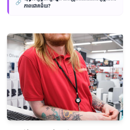
🔗
ភាពជោគជ័យ?