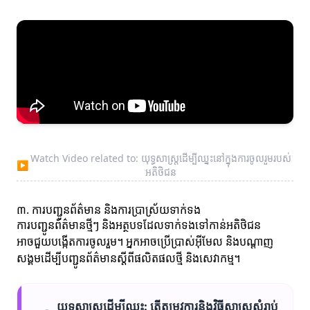
Watch Video related to: យុទ្ធសាស្ត្រដើម្បីឈ្នះនៅក្នុងការចូលរួមរបស់
▶
អតិថិជន
៣. ការបញ្ជូនព័ត៌មាន និងការប្រាស្រ័យទាក់ទង
ការបញ្ជូនព័ត៌មានថ្មីៗ និងអត្ថបទដែលទាក់ទងទៅកាន់អតិថិជន
អាចជួយបង្កើតការចូលរួម។ អ្នកអាចប្រើប្រាស់អ៊ីមែល និងបណ្ដាញ
សង្គមដើម្បីបញ្ជូនព័ត៌មានស្តីពីផលិតផលថ្មី និងសេវាកម្ម។
យុទ្ធសាស្ត្រដើម្បីឈ្នះ: តើតម្រូវការនិងវិធីសាស្ត្រសំរាប់