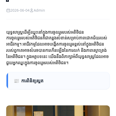
2026-06-04
Admin
យុទ្ធសាស្ត្រដើម្បីឈ្នះនៅក្នុងការចូលរួមរបស់អតិថិជន
ការចូលរួមរបស់អតិថិជនគឺជាគន្លងសំខាន់សម្រាប់ភាពជោគជ័យរបស់
អាជីវកម្ម។ អាជីវកម្មដែលអាចបង្កើតការចូលរួមខ្ពស់នៅក្នុងអតិថិជន
របស់ពួកគេអាចសំរេចបានការកើនឡើងនៃការលក់ និងភាពស្មោះត្រង់
នៃអតិថិជន។ ក្នុងអត្ថបទនេះ យើងនឹងពិភាក្សាអំពីយុទ្ធសាស្ត្រដែលអាច
ជួយអ្នកឈ្នះក្នុងការចូលរួមរបស់អតិថិជន។
📰
ការពិនិត្យស្លត