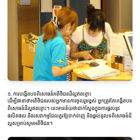
១. ការបង្កើតបទពិសោធន៍អតិថិជនដ៏ល្អឥតខ្ចោះ
ដើម្បីធានាថាអតិថិជនរបស់អ្នកមានការចូលរួមខ្ពស់ អ្នកត្រូវតែបង្កើតបទ
ពិសោធន៍ដ៏ល្អឥតខ្ចោះ។ នេះមានន័យថាជាក់ស្តែងក្នុងការផ្តល់នូវ
ផលិតផល និងសេវាកម្មដែលគួរឱ្យទាក់ទាញ និងផ្តល់នូវបទពិសោធន៍ដ៏
ល្អសម្រាប់សូមអតិថិជន។