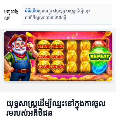
បញ្ចុះតម្លៃ
ទំព័រដើម
ស្លតបញ្ចុះតម្លៃ
យុទ្ធសាស្ត្រដើម្បីឈ្នះ
ស្លត
ការពិនិត្យស្លត
ការអាប់ដេតថ្មី
យុទ្ធសាស្ត្រដើម្បីឈ្នះនៅក្នុងការចូល
រួមរបស់អតិថិជន